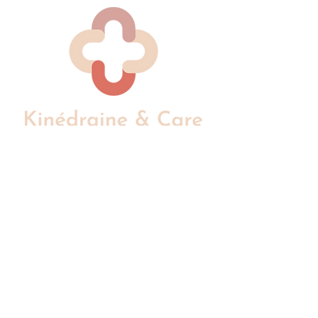
Cabinet de kinésithérapie spécialisé en
drainage lymphatique - La Hulpe